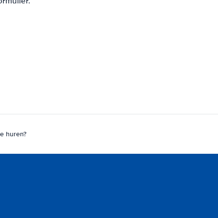
ormulier.
te huren?