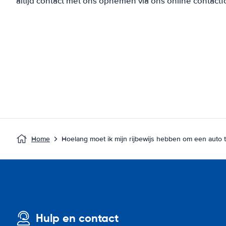
altijd contact met ons opnemen via ons online contactf
Home
Hoelang moet ik mijn rijbewijs hebben om een auto 
Hulp en contact