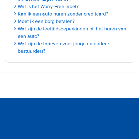
Wat is het Worry-Free label?
Kan ik een auto huren zonder creditcard?
Moet ik een borg betalen?
Wat zijn de leeftijdsbeperkingen bij het huren van
een auto?
Wat zijn de tarieven voor jonge en oudere
bestuurders?