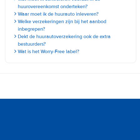
huurovereenkomst onderteken?
Waar moet ik de huurauto inleveren?
Welke verzekeringen zijn bij het aanbod
inbegrepen?
Dekt de huurautoverzekering ook de extra
bestuurders?
Wat is het Worry-Free label?