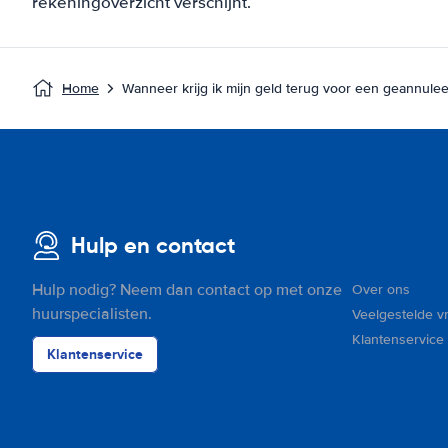
rekeningoverzicht verschijnt.
Home
Wanneer krijg ik mijn geld terug voor een geannule
Hulp en contact
Hulp nodig? Neem dan contact op met onze
Over ons
huurspecialisten.
Veelgestelde v
Klantenservice
Klantenservice